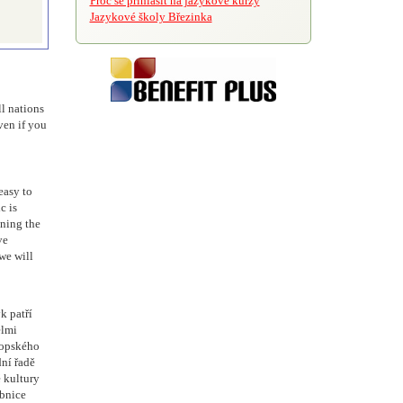
Proč se přihlásit na jazykové kurzy
Jazykové školy Březinka
ll nations
ven if you
easy to
c is
ining the
ve
we will
k patří
elmi
ropského
ní řadě
 kultury
ebnice