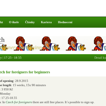
kt
O škole
Články
Kariera
Hodnocení
ch
oreigners for beginners
 | 17:25 - 18:55
Detail k
ch for foreigners for beginners
of opening
: 28.9.2015
e length
: 15 weeks, 15x 90 minutes
: 3 950 Kč
 Monday
: 17.25-18.55
s
: In
Czech for foreigners
there are still free places. It´s possible to sign up.