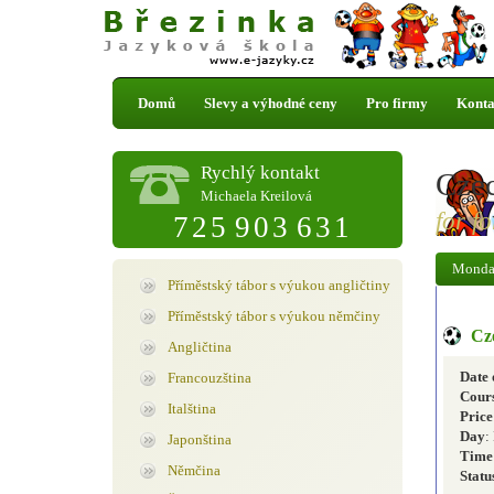
Domů
Slevy a výhodné ceny
Pro firmy
Konta
Rychlý kontakt
Cze
Michaela Kreilová
for f
725 903 631
Monday
Příměstský tábor s výukou angličtiny
Příměstský tábor s výukou němčiny
Cze
Angličtina
Date 
Francouzština
Cours
Italština
Price
Day
:
Japonština
Time
Němčina
Statu