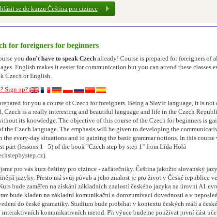
ihlásit se do kurzu Čeština pro cizince
h for foreigners for beginners
course you
don't have to speak Czech
already! Course is prepared for foreigners of a
ages. English makes it easier for communication but you can attend these classes e
ak Czech or English.
s? Sign up?
epared for you a course of Czech for foreigners. Being a Slavic language, it is not 
ll, Czech is a really interesting and beautiful language and life in the Czech Republi
without its knowledge. The objective of this course of the Czech for beginners is ga
of the Czech language. The emphasis will be given to developing the communicati
in the every-day situations and to gaining the basic grammar notions. In this course 
rst part (lessons 1 - 5) of the book "Czech step by step 1" from Lída Holá
echstepbystep.cz).
 jsme pro vás kurz češtiny pro cizince - začátečníky. Čeština jakožto slovanský jazy
žnější jazyky. Přesto má svůj půvab a jeho znalost je pro život v České republice v
 Kurs bude zaměřen na získání základních znalostí českého jazyka na úrovni A1 ev
raz bude kladen na základní komunikační a dorozumívací dovednosti a v neposled
vedení do české gramatiky. Studium bude probíhat v kontextu českých reálí a české
í interaktivních komunikativních metod. Při výuce budeme používat první část uč