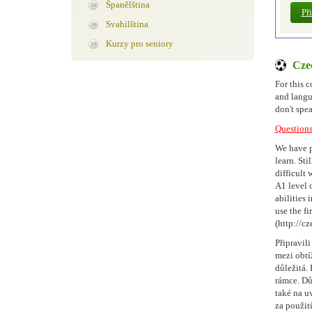
Španělština
Př
Svahilština
Kurzy pro seniory
Czec
For this 
and langu
don't spe
Question
We have pr
learn. Sti
difficult 
A1 level 
abilities 
use the fi
(http://cz
Připravili
mezi obtí
důležitá.
rámce. Dů
také na u
za použit