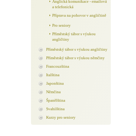
Anglická komunikace - emailová
a telefonická
Příprava na pohovor v angličtině
Pro seniory
Příměstský tábor s výukou
angličtiny
Příměstský tábor s výukou angličtiny
Příměstský tábor s výukou němčiny
Francouzština
Italština
Japonština
Němčina
Španělština
Svahilština
Kurzy pro seniory