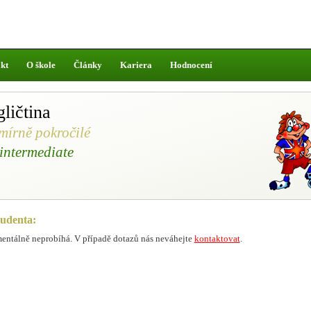
kt
O škole
Články
Kariera
Hodnocení
ličtina
mírně pokročilé
intermediate
tudenta:
ntálně neprobíhá. V případě dotazů nás neváhejte
kontaktovat
.