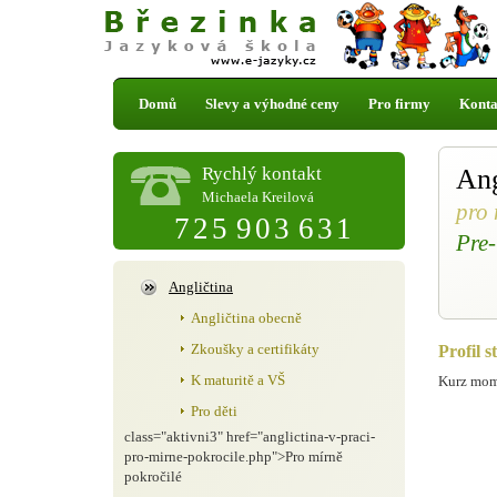
Domů
Slevy a výhodné ceny
Pro firmy
Konta
Rychlý kontakt
Ang
Michaela Kreilová
pro 
725 903 631
Pre-
Angličtina
Angličtina obecně
Zkoušky a certifikáty
Profil s
K maturitě a VŠ
Kurz mome
Pro děti
class="aktivni3" href="anglictina-v-praci-
pro-mirne-pokrocile.php">Pro mírně
pokročilé