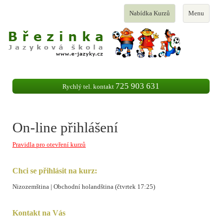
Toggle
Toggle
Nabídka Kurzů
Menu
navigation
navigation
725 903 631
Rychlý tel. kontakt
On-line přihlášení
Pravidla pro otevření kurzů
Chci se přihlásit na kurz:
Nizozemština | Obchodní holandština (čtvrtek 17:25)
Kontakt na Vás