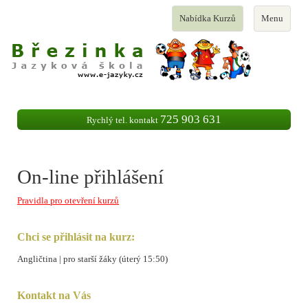
Toggle
Toggle
Nabídka Kurzů
Menu
navigation
navigation
725 903 631
Rychlý tel. kontakt
On-line přihlášení
Pravidla pro otevření kurzů
Chci se přihlásit na kurz:
Angličtina | pro starší žáky (úterý 15:50)
Kontakt na Vás